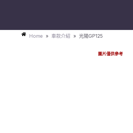
跳
至
主
要
Home
»
車款介紹
»
光陽GP125
內
容
圖片僅供參考