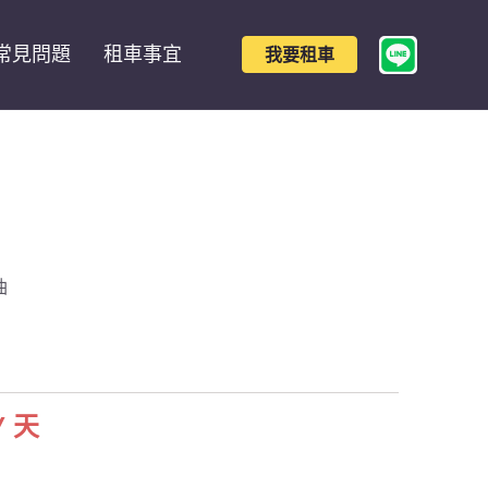
常見問題
租車事宜
我要租車
油
/ 天