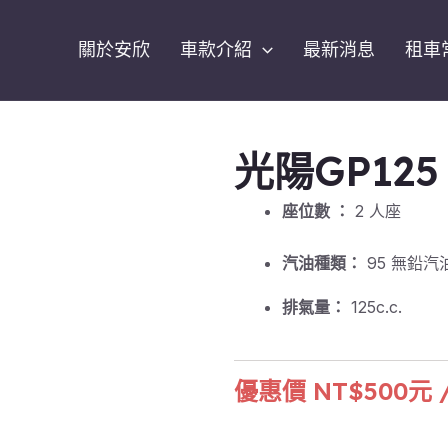
關於安欣
車款介紹
最新消息
租車
光陽GP125
座位數 ：
2 人座
汽油種類：
95 無鉛汽
排氣量：
125c.c.
優惠價 NT$500元 