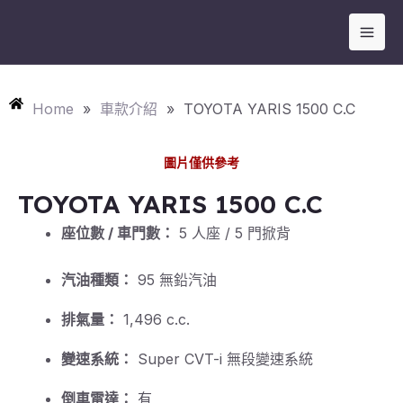
跳
Mai
至
Men
主
要
Home
»
車款介紹
»
TOYOTA YARIS 1500 C.C
內
容
圖片僅供參考
TOYOTA YARIS 1500 C.C
座位數 / 車門數：
5 人座 / 5 門掀背
汽油種類：
95 無鉛汽油
排氣量：
1,496 c.c.
變速系統：
Super CVT-i 無段變速系統
倒車雷達：
有