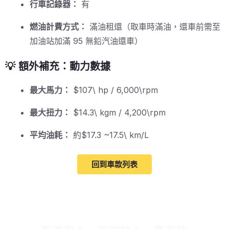
行車記錄器：
有
燃油計費方式：
滿油租還（取車時滿油，還車前需至
加油站加滿 95 無鉛汽油還車）
💡 額外補充：動力數據
最大馬力：
$107\ hp / 6,000\rpm
最大扭力：
$14.3\ kgm / 4,200\rpm
平均油耗：
約$17.3 ~17.5\ km/L
回到車款列表