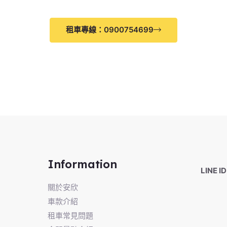
租車專線：0900754699
Information
LINE 
關於安欣
車款介紹
租車常見問題