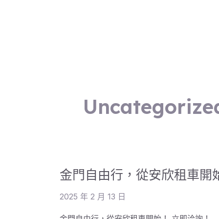
跳
至
主
要
內
容
Uncategorize
金
門
金門自由行，從安欣租車開
自
由
2025 年 2 月 13 日
行，
從
金門自由行，從安欣租車開始！ 立即洽詢！