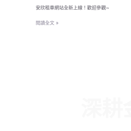
方
站
安欣租車網站全新上線！歡迎參觀~
案！
全
新
閱讀全文 »
上
線！
深耕