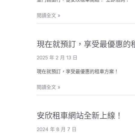
安
欣
閱讀全文 »
租
現
車
在
開
現在就預訂，享受最優惠的
就
始！
預
2025 年 2 月 13 日
訂，
享
現在就預訂，享受最優惠的租車方案！
受
最
閱讀全文 »
優
安
惠
欣
的
安欣租車網站全新上線！
租
租
車
車
2024 年 8 月 7 日
網