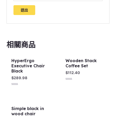
相關商品
HyperErgo
Wooden Stack
Executive Chair
Coffee Set
Black
$
112.40
$
289.98
評
分
評
0
分
滿
0
分
滿
5
分
5
Simple black in
wood chair