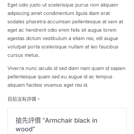
Eget odio justo ut scelerisque purus non aliquam
adipiscing amet condimentum ligula diam erat
sodales pharetra accumsan pellentesque at sem at
eget ac hendrerit odio enim felis sit augue lorem
egestas dictum vestibulum a etiam nisi, elit augue
volutpat porta scelerisque nullam at leo faucibus
cursus metus.
Viverra nunc iaculis id sed diam nam quam id sapien
pellentesque quam sed eu augue id ac tempus
aliquam facilisis vivamus eget nisi id.
目前沒有評價。
搶先評價 “Armchair black in
wood”