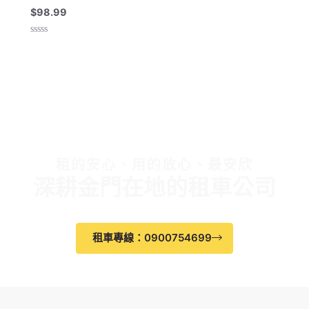
$
98.99
評
分
0
滿
分
5
租的安心、用的放心、最安欣
深耕金門在地的租車公司
租車專線：0900754699