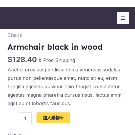
跳
Mai
Armchair
至
Men
black
主
Chairs
in
要
wood
內
Armchair black in wood
數
容
$
128.40
& Free Shipping
量
Auctor eros suspendisse tellus venenatis sodales
purus non pellentesque amet, nunc sit eu, enim
fringilla egestas pulvinar odio feugiat consectetur
egestas magna pharetra cursus risus, lectus enim
eget eu et lobortis faucibus.
加入購物車